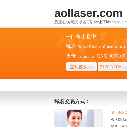
aollaser.com
您正在访问的域名可以转让!This domain name i
一口价出售中！
域名
aollaser.com
Domain Name:
售价
CNY 9097.00
Listing Price:
立即购买
BUY NOW
>>
>>
域名交易方式：
通过金名网(
金名网(4
简单、安