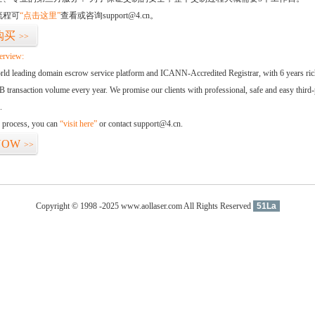
流程可
“点击这里”
查看或咨询support@4.cn。
购买
>>
erview:
orld leading domain escrow service platform and ICANN-Accredited Registrar, with 6 years ri
 transaction volume every year. We promise our clients with professional, safe and easy third-
.
d process, you can
“visit here”
or contact support@4.cn.
NOW
>>
Copyright © 1998 -2025 www.aollaser.com All Rights Reserved
51La