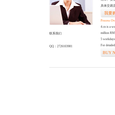
具体交易
我要
Process Ov
4.cn is a w
million RMB
联系我们
5 workdays
For detaile
QQ：2726103981
BUY 